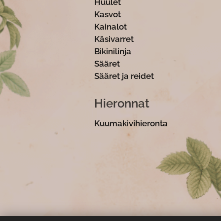
Huulet 1
Kasvot 2
Kainalot 
Käsivarret 
Bikinilinja 
Sääret 4
Sääret ja reidet
Hieronnat
Kuumakivihieronta