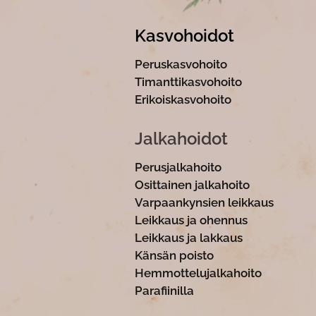
Kasvohoidot
Peruskasvohoit
Timanttikasvohoit
Erikoiskasvohoit
Jalkahoidot
Perusjalkahoito
Osittainen jalkahoi
Varpaankynsien leikka
Leikkaus ja ohennu
Leikkaus ja lakkau
Känsän poisto
Hemmottelujalkahoito
Parafiinilla