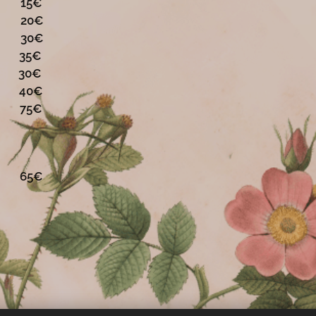
5€
0€
30€
35€
30€
0€
 75€
 65€