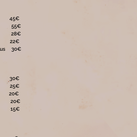
 45€
la 55€
us 28€
 22€
kaus 30€
 30€
ä 25€
0€
u 20€
lu 15€