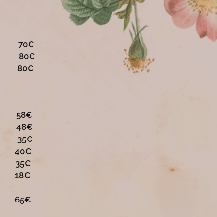
o 70€
o 80€
o 80€
 58€
to 48€
us 35€
s 40€
s 35€
 18€
 65€