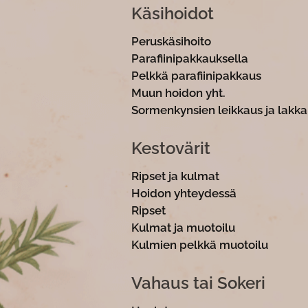
Käsihoidot
Peruskäsihoito
Parafiinipakkauksel
Pelkkä parafiinipakka
Muun hoidon yht.
Sormenkynsien leikkaus ja lak
Kestovärit
Ripset ja kulmat
Hoidon yhteydess
Ripset 2
Kulmat ja muotoil
Kulmien pelkkä muotoi
Vahaus tai Sokeri