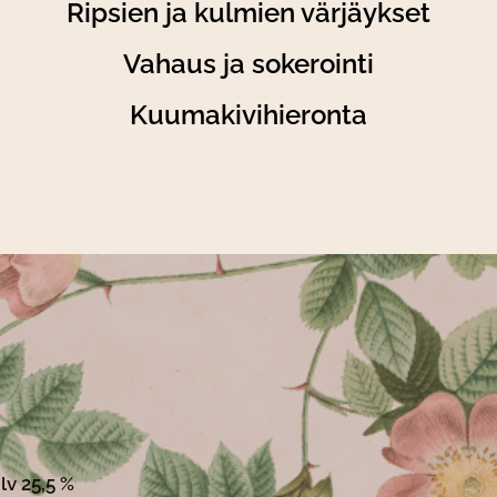
Ripsien ja kulmien värjäykset
Vahaus ja sokerointi
Kuumakivihieronta
lv 25,5 %